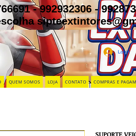
766691 - 992932306 - 99287
 escolha
sipteextintores@g
Login
O
QUEM SOMOS
LOJA
CONTATO
COMPRAS E PAGA
SUPORTE VEI