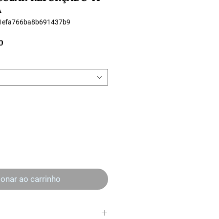
A
11efa766ba8b691437b9
Preço
0
promocional
ionar ao carrinho