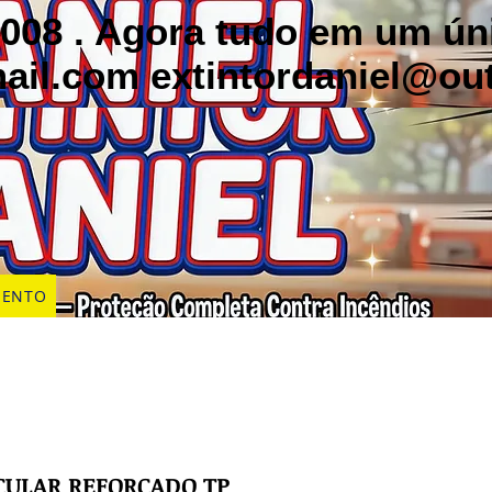
3008 . Agora tudo em um ú
mail.com
extintordaniel@ou
MENTO
CULAR REFORÇADO TP