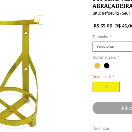
ABRAÇADEIR
SKU: 8ef0e64275e6
Preço
 R$ 55,00 
R$ 45,0
normal
Tamanho
*
Selecionar
Bicromatizado
*
Quantidade
*
Adic
Descrição