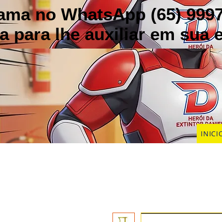
chama no WhatsApp (65) 999
a para lhe auxiliar em sua
INICI